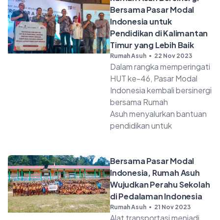
Bersama Pasar Modal
Indonesia untuk
Pendidikan di Kalimantan
Timur yang Lebih Baik
Rumah Asuh
22 Nov 2023
Dalam rangka memperingati
HUT ke-46, Pasar Modal
Indonesia kembali bersinergi
bersama Rumah
Asuh menyalurkan bantuan
pendidikan untuk
Bersama Pasar Modal
Indonesia, Rumah Asuh
Wujudkan Perahu Sekolah
di Pedalaman Indonesia
Rumah Asuh
21 Nov 2023
Alat transportasi menjadi