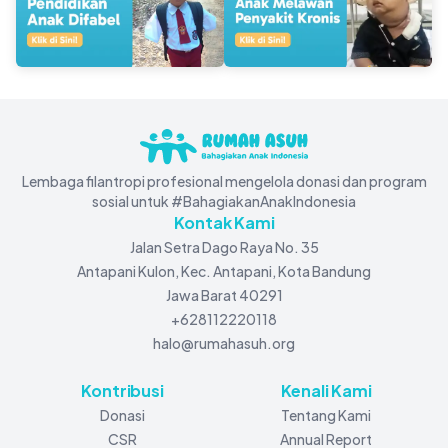
Lembaga filantropi profesional mengelola donasi dan program
sosial untuk #BahagiakanAnakIndonesia
Kontak Kami
Jalan Setra Dago Raya No. 35
Antapani Kulon, Kec. Antapani, Kota Bandung
Jawa Barat 40291
+628112220118
halo@rumahasuh.org
Kontribusi
Kenali Kami
Donasi
Tentang Kami
CSR
Annual Report