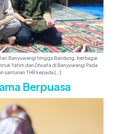
Dari Banyuwangi hingga Bandung, berbagai
ntuk Yatim dan Dhuafa di Banyuwangi Pada
an santunan THR kepada […]
elama Berpuasa