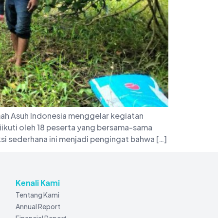
mah Asuh Indonesia menggelar kegiatan
iikuti oleh 18 peserta yang bersama-sama
i sederhana ini menjadi pengingat bahwa […]
Kenali Kami
Tentang Kami
Annual Report