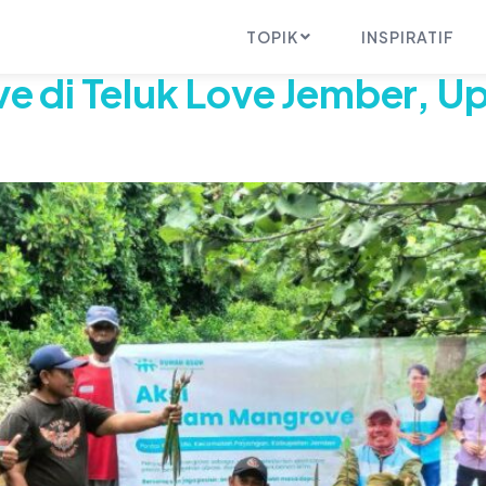
mangrove
TOPIK
INSPIRATIF
 di Teluk Love Jember, U