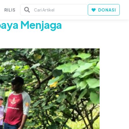
RILIS
DONASI
paya Menjaga