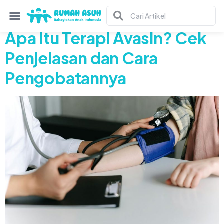
Tag:
diabetes
Apa Itu Terapi Avasin? Cek
Penjelasan dan Cara
Pengobatannya