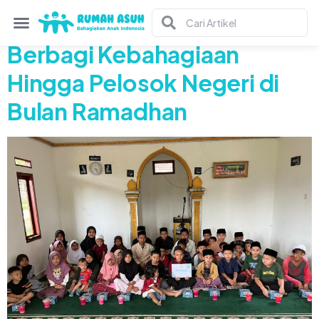
Tag:
dhuafa
Berbagi Kebahagiaan
Hingga Pelosok Negeri di
Bulan Ramadhan