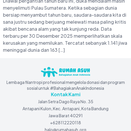
Diawal pergantian tahun baru ini, duka mendalam masih
menyelimuti Pulau Sumatera. Ketika sebagian dunia
bersiap menyambut tahun baru, saudara-saudara kita di
sana justru sedang berjuang melewati masa paling kritis
akibat bencana alam yang tak kunjung reda. Data
terbaru per 30 Desember 2025 memperlihatkan skala
kerusakan yang memilukan. Tercatat sebanyak 1.141 jiwa
meninggal dunia dan 163 […]
Lembaga filantropi profesional mengelola donasi dan program
sosial untuk #BahagiakanAnakIndonesia
Kontak Kami
Jalan Setra Dago Raya No. 35
Antapani Kulon, Kec. Antapani, Kota Bandung
Jawa Barat 40291
+628112220118
halo@rumahasuh.org