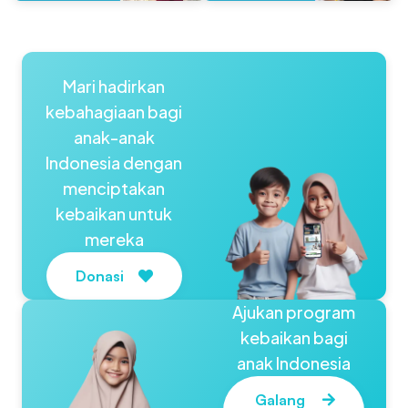
Mari hadirkan
kebahagiaan bagi
anak-anak
Indonesia dengan
menciptakan
kebaikan untuk
mereka
Donasi
Ajukan program
kebaikan bagi
anak Indonesia
Galang