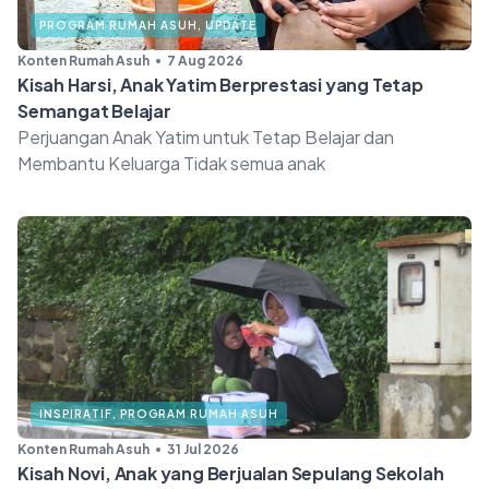
PROGRAM RUMAH ASUH
,
UPDATE
Konten Rumah Asuh
7 Aug 2026
Kisah Harsi, Anak Yatim Berprestasi yang Tetap
Semangat Belajar
Perjuangan Anak Yatim untuk Tetap Belajar dan
Membantu Keluarga Tidak semua anak
INSPIRATIF
,
PROGRAM RUMAH ASUH
Konten Rumah Asuh
31 Jul 2026
Kisah Novi, Anak yang Berjualan Sepulang Sekolah