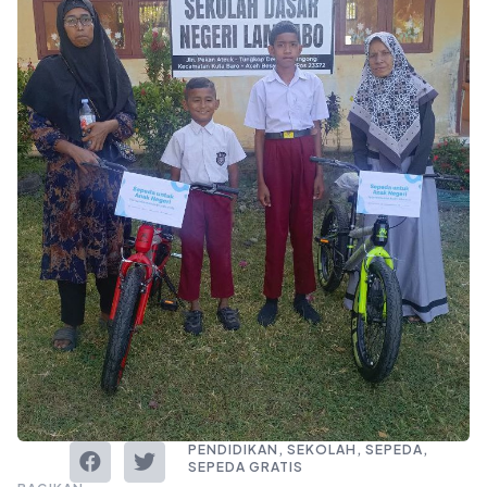
PENDIDIKAN
,
SEKOLAH
,
SEPEDA
,
SEPEDA GRATIS