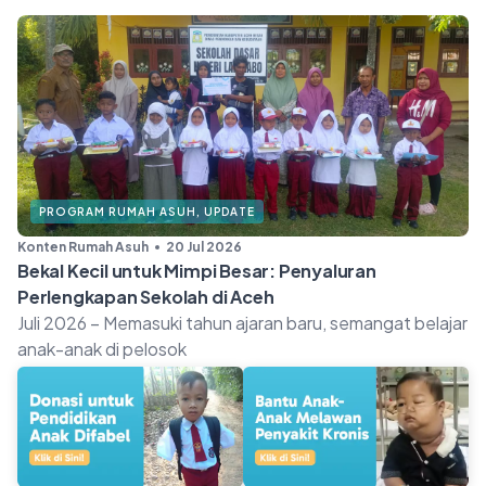
PROGRAM RUMAH ASUH
,
UPDATE
Konten Rumah Asuh
20 Jul 2026
Bekal Kecil untuk Mimpi Besar: Penyaluran
Perlengkapan Sekolah di Aceh
Juli 2026 – Memasuki tahun ajaran baru, semangat belajar
anak-anak di pelosok