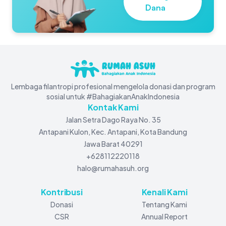
Dana
Lembaga filantropi profesional mengelola donasi dan program
sosial untuk #BahagiakanAnakIndonesia
Kontak Kami
Jalan Setra Dago Raya No. 35
Antapani Kulon, Kec. Antapani, Kota Bandung
Jawa Barat 40291
+628112220118
halo@rumahasuh.org
Kontribusi
Kenali Kami
Donasi
Tentang Kami
CSR
Annual Report