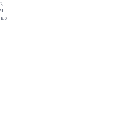
t,
at
ahas