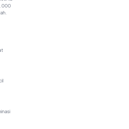
44.000
rah.
at
il
inasi