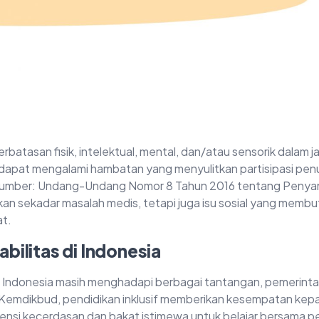
rbatasan fisik, intelektual, mental, dan/atau sensorik dalam 
 dapat mengalami hambatan yang menyulitkan partisipasi pen
 (Sumber: Undang-Undang Nomor 8 Tahun 2016 tentang Peny
ukan sekadar masalah medis, tetapi juga isu sosial yang memb
at.
bilitas di Indonesia
i Indonesia masih menghadapi berbagai tantangan, pemerinta
Kemdikbud, pendidikan inklusif memberikan kesempatan kep
ensi kecerdasan dan bakat istimewa untuk belajar bersama p