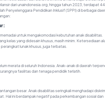
ilansir dari unaindonesia.org, hingga tahun 2023, terdapat 
lah Penyelenggara Pendidikan Inklusif (SPPI) di berbagai dae
tangan:
ur:
tas memadai untuk mengakomodasi kebutuhan anak disabilitas.
 ruang kelas yang didesain khusus, masih minim. Ketersediaan al
n perangkat lunak khusus, juga terbatas.
elum merata di seluruh Indonesia. Anak-anak di daerah terpenc
urangnya fasilitas dan tenaga pendidik terlatih.
antangan besar. Anak disabilitas seringkali menghadapi diskrim
kat. Hal ini berdampak negatif pada perkembangan sosial dan