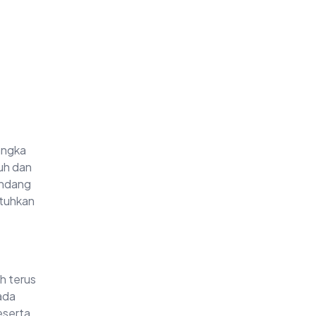
jangka
uh dan
andang
utuhkan
h terus
ada
eserta