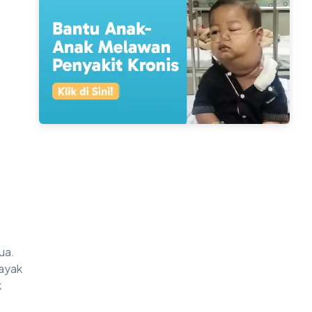
ua.
layak
k