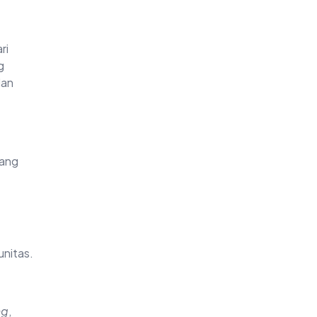
ri
g
dan
yang
unitas.
ng
,