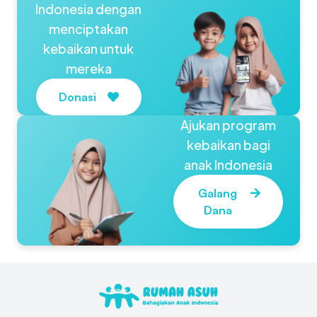
Indonesia dengan
menciptakan
kebaikan untuk
mereka
Donasi
Ajukan program
kebaikan bagi
anak Indonesia
Galang
Dana