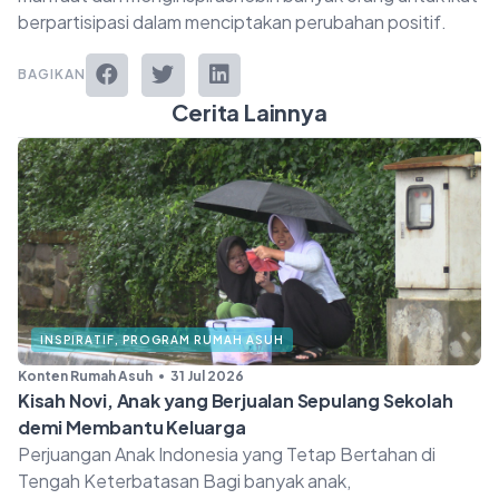
berpartisipasi dalam menciptakan perubahan positif.
BAGIKAN
Cerita Lainnya
INSPIRATIF
,
PROGRAM RUMAH ASUH
Konten Rumah Asuh
31 Jul 2026
Kisah Novi, Anak yang Berjualan Sepulang Sekolah
demi Membantu Keluarga
Perjuangan Anak Indonesia yang Tetap Bertahan di
Tengah Keterbatasan Bagi banyak anak,