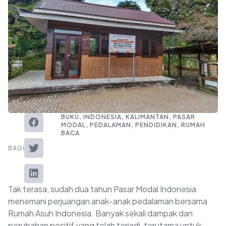
BUKU
,
INDONESIA
,
KALIMANTAN
,
PASAR
MODAL
,
PEDALAMAN
,
PENDIDIKAN
,
RUMAH
BACA
BAGIKAN
Tak terasa, sudah dua tahun Pasar Modal Indonesia
menemani perjuangan anak-anak pedalaman bersama
Rumah Asuh Indonesia. Banyak sekali dampak dan
perubahan positif yang telah terjadi, terutama untuk