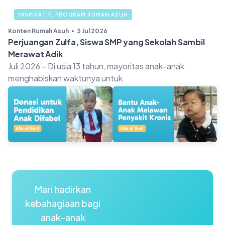
INSPIRATIF
,
PROGRAM RUMAH ASUH
Konten Rumah Asuh
3 Jul 2026
Perjuangan Zulfa, Siswa SMP yang Sekolah Sambil
Merawat Adik
Juli 2026 – Di usia 13 tahun, mayoritas anak-anak
menghabiskan waktunya untuk
Mari hadirkan
kebahagiaan bagi
anak-anak