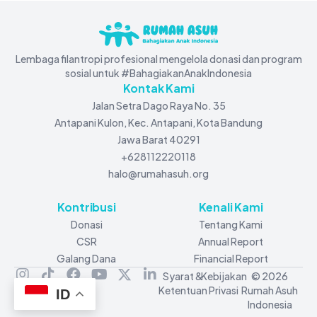
Lembaga filantropi profesional mengelola donasi dan program
sosial untuk #BahagiakanAnakIndonesia
Kontak Kami
Jalan Setra Dago Raya No. 35
Antapani Kulon, Kec. Antapani, Kota Bandung
Jawa Barat 40291
+628112220118
halo@rumahasuh.org
Kontribusi
Kenali Kami
Donasi
Tentang Kami
CSR
Annual Report
Galang Dana
Financial Report
Syarat &
Kebijakan
© 2026
Ketentuan
Privasi
Rumah Asuh
ID
Indonesia