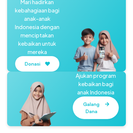
Mari hadirkan
kebahagiaan bagi
anak-anak
Indonesia dengan
menciptakan
kebaikan untuk
mereka
Donasi
Ajukan program
kebaikan bagi
anak Indonesia
Galang
Dana