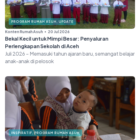
PROGRAM RUMAH ASUH
,
UPDATE
Konten Rumah Asuh
20 Jul 2026
Bekal Kecil untuk Mimpi Besar: Penyaluran
Perlengkapan Sekolah di Aceh
Juli 2026 – Memasuki tahun ajaran baru, semangat belajar
anak-anak di pelosok
INSPIRATIF
,
PROGRAM RUMAH ASUH