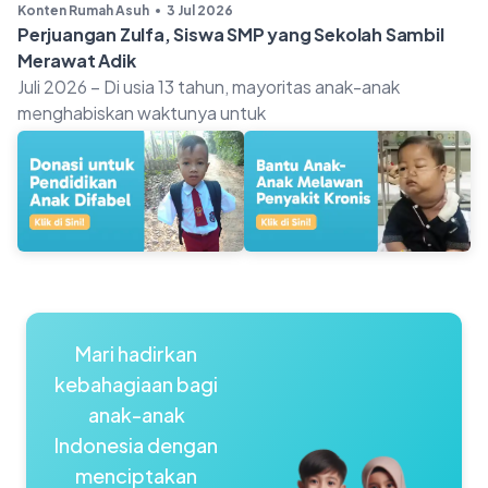
Konten Rumah Asuh
3 Jul 2026
Perjuangan Zulfa, Siswa SMP yang Sekolah Sambil
Merawat Adik
Juli 2026 – Di usia 13 tahun, mayoritas anak-anak
menghabiskan waktunya untuk
Mari hadirkan
kebahagiaan bagi
anak-anak
Indonesia dengan
menciptakan