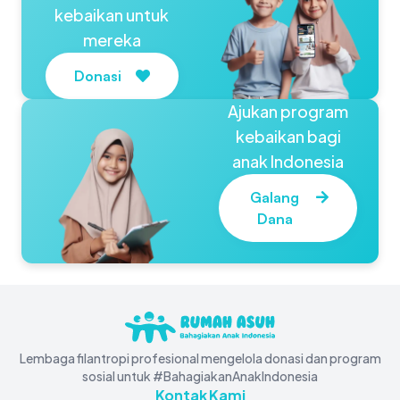
kebaikan untuk
mereka
Donasi
Ajukan program
kebaikan bagi
anak Indonesia
Galang
Dana
Lembaga filantropi profesional mengelola donasi dan program
sosial untuk #BahagiakanAnakIndonesia
Kontak Kami