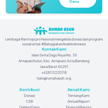
Dana
Lembaga filantropi profesional mengelola donasi dan program
sosial untuk #BahagiakanAnakIndonesia
Kontak Kami
Jalan Setra Dago Raya No. 35
Antapani Kulon, Kec. Antapani, Kota Bandung
Jawa Barat 40291
+628112220118
halo@rumahasuh.org
Kontribusi
Kenali Kami
Donasi
Tentang Kami
CSR
Annual Report
Galang Dana
Financial Report