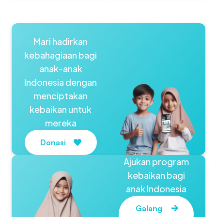
Mari hadirkan
kebahagiaan bagi
anak-anak
Indonesia dengan
menciptakan
kebaikan untuk
mereka
Donasi
Ajukan program
kebaikan bagi
anak Indonesia
Galang