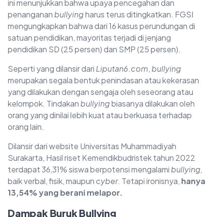
ini menunjukkan bahwa upaya pencegahan dan
penanganan
bullying
harus terus ditingkatkan. FGSI
mengungkapkan bahwa dari 16 kasus perundungan di
satuan pendidikan, mayoritas terjadi di jenjang
pendidikan SD (25 persen) dan SMP (25 persen).
Seperti yang dilansir dari
Liputan6.com
,
bullying
merupakan segala bentuk penindasan atau kekerasan
yang dilakukan dengan sengaja oleh seseorang atau
kelompok. Tindakan
bullying
biasanya dilakukan oleh
orang yang dinilai lebih kuat atau berkuasa terhadap
orang lain.
Dilansir dari website Universitas Muhammadiyah
Surakarta, Hasil riset Kemendikbudristek tahun 2022
terdapat 36,31% siswa berpotensi mengalami
bullying,
baik verbal, fisik, maupun
cyber
. Tetapi ironisnya,
hanya
13,54% yang berani melapor.
Dampak Buruk Bullying