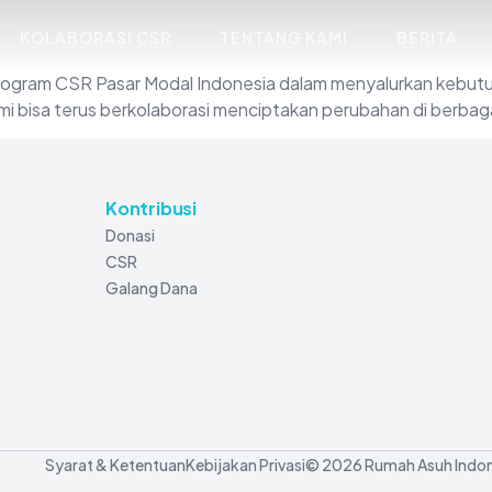
KOLABORASI CSR
TENTANG KAMI
BERITA
ogram CSR Pasar Modal Indonesia dalam menyalurkan kebutuh
bisa terus berkolaborasi menciptakan perubahan di berbagai
Kontribusi
Donasi
CSR
Galang Dana
Syarat & Ketentuan
Kebijakan Privasi
© 2026 Rumah Asuh Indon