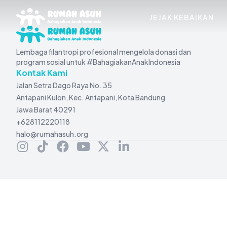
JEJAK KEBAIKAN
Lembaga filantropi profesional mengelola donasi dan
program sosial untuk #BahagiakanAnakIndonesia
Kontak Kami
Jalan Setra Dago Raya No. 35
Antapani Kulon, Kec. Antapani, Kota Bandung
Jawa Barat 40291
+628112220118
halo@rumahasuh.org