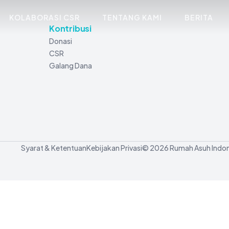
KOLABORASI CSR
TENTANG KAMI
BERITA
Kontribusi
Donasi
CSR
Galang Dana
Syarat & Ketentuan
Kebijakan Privasi
© 2026 Rumah Asuh Indon