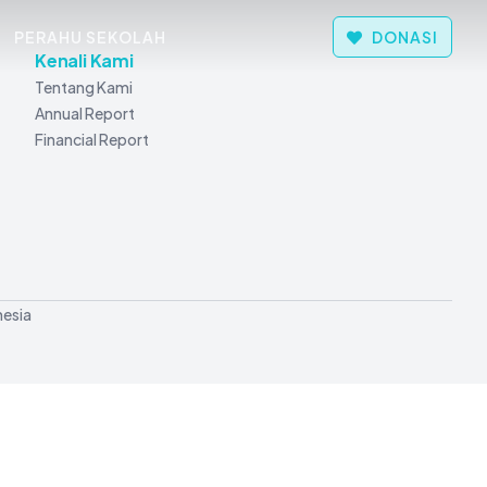
PERAHU SEKOLAH
DONASI
Kenali Kami
Tentang Kami
Annual Report
Financial Report
esia